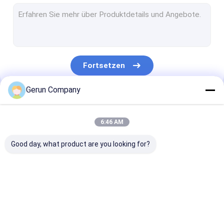
Gewölbte Karton-Ordner Gluer-Maschine
Nähende Maschine des Karton-Kastens
Flexo-Ordner Gluer
Fortsetzen
Automatischer Ordner Gluer-Hefter
Gerun Company
Dünner Blatt-Slitter-Punktezähler
Unsere Kategorien
Kartonkastenumreifungsmaschine
6:46 AM
Gewölbte Dreh-Slotter-Maschine
Good day, what product are you looking for?
Mechanische Verbrauchsmaterialien
Gewölbte Karton
lamellierende
stempelschnei
Flexo-
Maschine der Flöte
Maschine des
Druckmaschine
gewölbten Kar