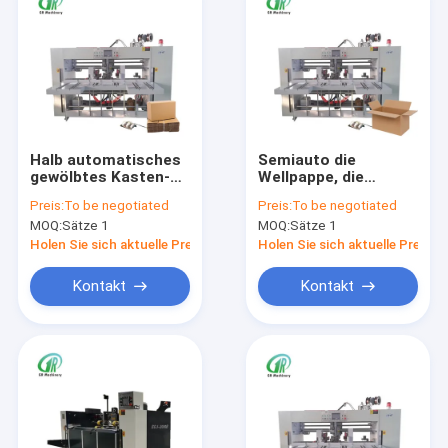
Halb automatisches
Semiauto die
gewölbtes Kasten-
Wellpappe, die
Maschinerie-
Maschine gewölbten
Preis:
To be negotiated
Preis:
To be negotiated
Doppeltes nageln
Kasten-Automaten
MOQ:
Sätze 1
MOQ:
Sätze 1
hohe Präzision
herstellt
Holen Sie sich aktuelle Preis
Holen Sie sich aktuelle Preis
Kontakt
Kontakt
Haus
Produkte
VR Show