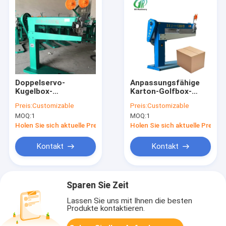
Doppelservo-
Anpassungsfähige
Kugelbox-
Karton-Golfbox-
Stichmaschine 250
Stichmaschine
Preis:
Customizable
Preis:
Customizable
Nägel/Min.
MOQ:
1
MOQ:
1
Holen Sie sich aktuelle Preis
Holen Sie sich aktuelle Preis
Kontakt
Kontakt
Sparen Sie Zeit
Lassen Sie uns mit Ihnen die besten
Produkte kontaktieren.