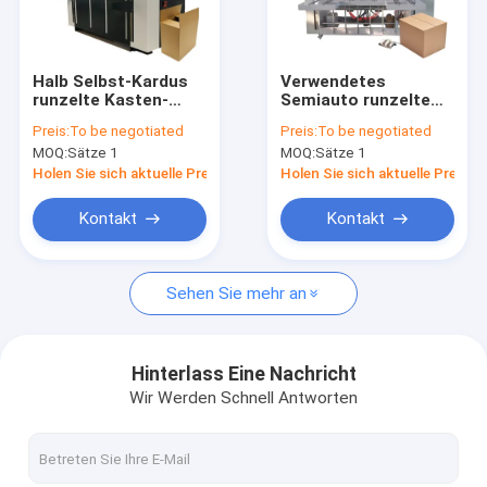
Über uns
Fabrik-Ausflug
Halb Selbst-Kardus
Verwendetes
runzelte Kasten-
Semiauto runzelte
Qualitätskontrolle
Herstellungsmaschinerie
Neigung Gerun der
Preis:
To be negotiated
Preis:
To be negotiated
für die Karton-
Kasten-
MOQ:
Sätze 1
MOQ:
Sätze 1
Herstellung
Betriebsmaschinerie-
Kontakt US
30-70mm
Holen Sie sich aktuelle Preis
Holen Sie sich aktuelle Preis
Fordern Sie ein Zitat
Kontakt
Kontakt
Sehen Sie mehr an
Gewölbte Karton Flexo-Druckmaschine
lamellierende Maschine der Flöte
Hinterlass Eine Nachricht
Wir Werden Schnell Antworten
stempelschneidene Maschine des gewölbten Kartons
Wellpappen-Fertigungsstraße