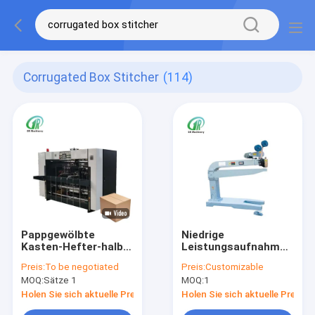
Corrugated Box Stitcher
(114)
Pappgewölbte
Niedrige
Kasten-Hefter-halb
Leistungsaufnahme
nähende
Wellkarton-
Preis:
To be negotiated
Preis:
Customizable
Selbstmaschine
Stichmaschine für
MOQ:
Sätze 1
MOQ:
1
3/5/7Ply-Dicke
Holen Sie sich aktuelle Preis
Holen Sie sich aktuelle Preis