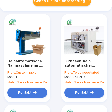
Geben Sie Ihre Anforderung
Halbautomatische
3 Phasen-halb
Nähmaschine mit
automatischer
hoher Kapazität für
gewölbter Kasten,
Preis:
Customizable
Preis:
To be negotiated
Wellkartons
der Büromaschine
MOQ:
1
MOQ:
SÄTZE 1
herstellt
Holen Sie sich aktuelle Preis
Holen Sie sich aktuelle Preis
Kontakt
Kontakt