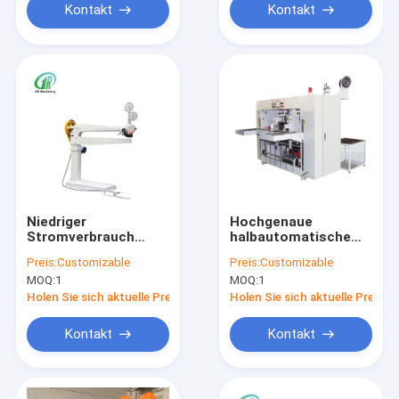
Kontakt
Kontakt
Niedriger
Hochgenaue
Stromverbrauch
halbautomatische
Wellkarton-Sticher
Schachtel-
Preis:
Customizable
Preis:
Customizable
verstellbarer
Stichmaschine für
MOQ:
1
MOQ:
1
industrieller Einsatz
Wellenschachtel
Holen Sie sich aktuelle Preis
Holen Sie sich aktuelle Preis
Kontakt
Kontakt