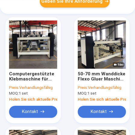
Geben Sie Ihre Anforderung
Computergestützte
50-70 mm Wanddicke
Klebmaschine für
Flexo Gluer Maschine
das Falten von
Wettbewerb
Preis:
Verhandlungsfähig
Preis:
Verhandlungsfähig
Wellkarton mit
MOQ:
1 set
MOQ:
1 set
Schleusen
Holen Sie sich aktuelle Preis
Holen Sie sich aktuelle Preis
Kontakt
Kontakt