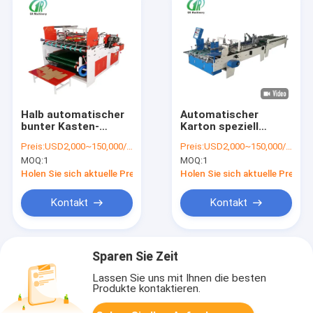
Halb automatischer
Automatischer
bunter Kasten-
Karton speziell
einzelne Seite
geformter Karton
Preis:
USD2,000~150,000/set
Preis:
USD2,000~150,000/set
2000mm 3.2kw Flexo-
Flexo Folder Gluer
MOQ:
1
MOQ:
1
Ordner Gluer
Kleine Verpackung
Holen Sie sich aktuelle Preis
Holen Sie sich aktuelle Preis
Kontakt
Kontakt
Sparen Sie Zeit
Lassen Sie uns mit Ihnen die besten
Produkte kontaktieren.