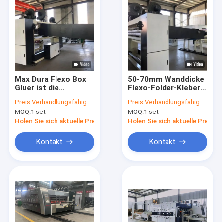
Max Dura Flexo Box
50-70mm Wanddicke
Gluer ist die
Flexo-Folder-Kleber
ultimative Lösung für
mit Haili Anilox-Roller
Preis:
Verhandlungsfähig
Preis:
Verhandlungsfähig
die Produktion von
in Hebei
MOQ:
1 set
MOQ:
1 set
Wellkartons
Holen Sie sich aktuelle Preis
Holen Sie sich aktuelle Preis
Kontakt
Kontakt
Haus
Produkte
VR Show