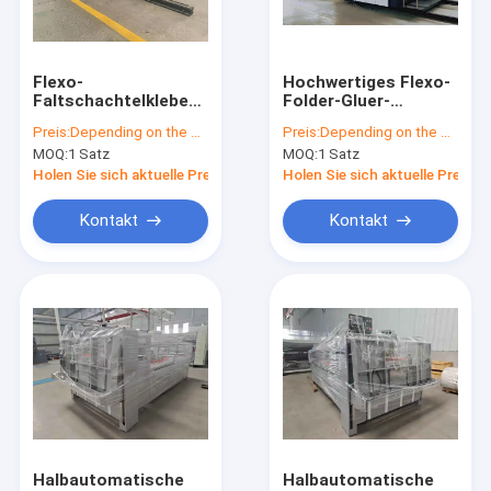
Über uns
Fabrik-Ausflug
Flexo-
Hochwertiges Flexo-
Faltschachtelklebemaschine
Folder-Gluer-
Qualitätskontrolle
mit 50–70 mm
Kassenspeicher für
Preis:
Depending on the configuration
Preis:
Depending on the configuration
Wandstärke, ±0,5 mm
Kartonverpackungen
MOQ:
1 Satz
MOQ:
1 Satz
Druckgenauigkeit und
Kontakt US
Flexo-Box-
Holen Sie sich aktuelle Preis
Holen Sie sich aktuelle Preis
Klebesystem
Fordern Sie ein Zitat
Kontakt
Kontakt
Gewölbte Karton Flexo-Druckmaschine
lamellierende Maschine der Flöte
stempelschneidene Maschine des gewölbten Kartons
Wellpappen-Fertigungsstraße
Halbautomatische
Halbautomatische