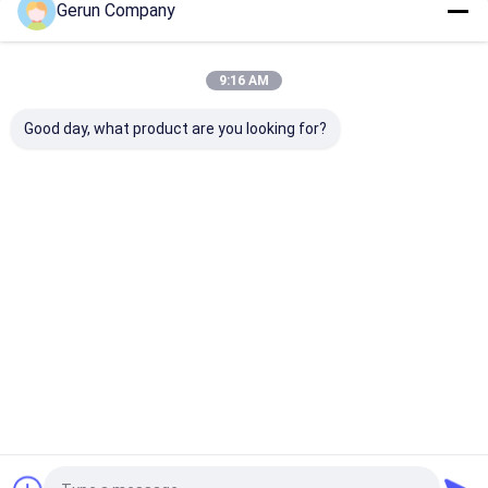
Gerun Company
Unsere Kategorien
9:16 AM
Good day, what product are you looking for?
Gewölbte Karton
lamellierende
stempelschnei
Flexo-
Maschine der Flöte
Maschine des
Druckmaschine
gewölbten Kar
Startseite
Über uns
Kontakt
Desktop Site
Sitemap
Privacy Policy
Qualität
Gewölbte Karton Flexo-Druckmaschine
China
Fabrik.Copyright © 2026 Cangzhou Gerun Machinery Co.,Ltd. All
Rights Reserved.