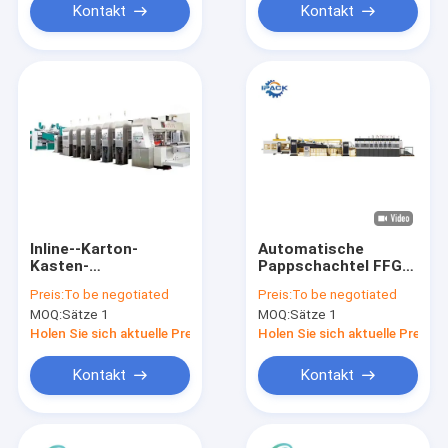
Kontakt
Kontakt
Inline--Karton-
Automatische
Kasten-
Pappschachtel FFG
Produktionsanlage
Flexo, die Maschine
Preis:
To be negotiated
Preis:
To be negotiated
Flexo automatische
für die gewölbte
MOQ:
Sätze 1
MOQ:
Sätze 1
für gewölbte Kästen
Kasten-Herstellung
herstellt
Holen Sie sich aktuelle Preis
Holen Sie sich aktuelle Preis
Kontakt
Kontakt