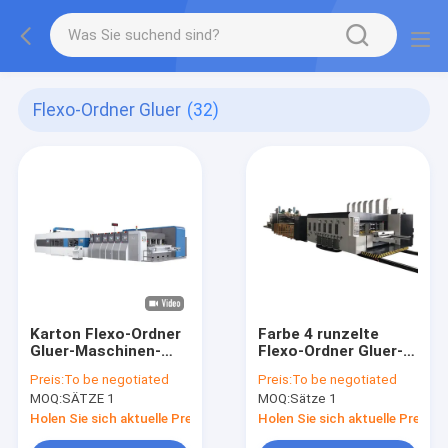
Flexo-Ordner Gluer
(32)
Karton Flexo-Ordner
Farbe 4 runzelte
Gluer-Maschinen-
Flexo-Ordner Gluer-
automatische
Pappe-Flexo-
Preis:
To be negotiated
Preis:
To be negotiated
Wellpappherstellungsanlage
Druckmaschine
MOQ:
SÄTZE 1
MOQ:
Sätze 1
Holen Sie sich aktuelle Preis
Holen Sie sich aktuelle Preis