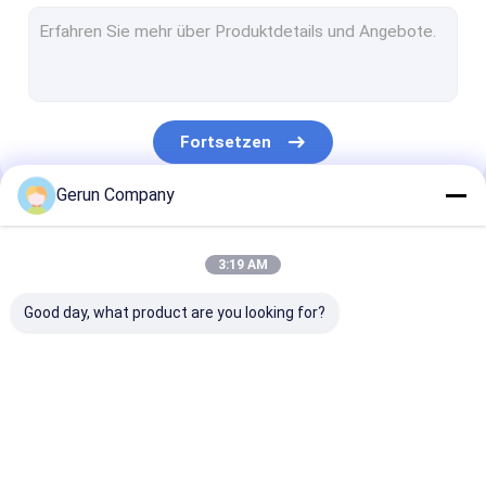
Gewölbte Karton-Ordner Gluer-Maschine
Nähende Maschine des Karton-Kastens
Flexo-Ordner Gluer
Fortsetzen
Automatischer Ordner Gluer-Hefter
Gerun Company
Dünner Blatt-Slitter-Punktezähler
Unsere Kategorien
Kartonkastenumreifungsmaschine
3:19 AM
Gewölbte Dreh-Slotter-Maschine
Good day, what product are you looking for?
Mechanische Verbrauchsmaterialien
Gewölbte Karton
lamellierende
stempelschnei
Flexo-
Maschine der Flöte
Maschine des
Druckmaschine
gewölbten Kar