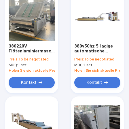
380220V
380v50hz 5-lagige
Flötenlaminiermaschine
automatische
5.45T Frequenz
Flötenlaminiermaschine
Preis:
To be negotiated
Preis:
To be negotiated
5060Hz Robuste
für Wellpappenkarton
MOQ:
1 set
MOQ:
1 set
Maschine für
Laminationsprozesse
Holen Sie sich aktuelle Preis
Holen Sie sich aktuelle Preis
mit Wellplatten
Kontakt
Kontakt
Haus
Produkte
VR Show