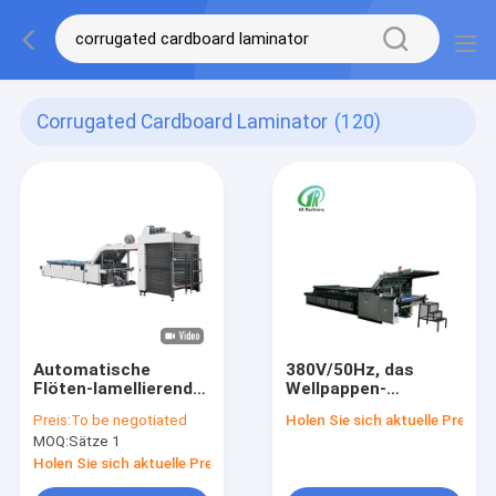
Corrugated Cardboard Laminator
(120)
Automatische
380V/50Hz, das
Flöten-lamellierende
Wellpappen-
Maschinen-
lamellierende
Preis:
To be negotiated
Holen Sie sich aktuelle Preis
Wellpappen-
Maschine Max
MOQ:
Sätze 1
Laminiermaschine
Thickness 6mm klebt
Soems 5T
Holen Sie sich aktuelle Preis