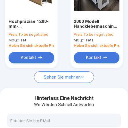
Über uns
Fabrik-Ausflug
Hochpräzise 1200-
2000 Modell
mm-
Handklebemaschine
Qualitätskontrolle
Wellenlaminiermaschine
für Wellpappe-
Preis:
To be negotiated
Preis:
To be negotiated
zum Kleben und
Flachkaschiermaschine
MOQ:
1 set
MOQ:
1 sets
Beschichten von
Kontakt US
Wellpappe
Holen Sie sich aktuelle Preis
Holen Sie sich aktuelle Preis
Fordern Sie ein Zitat
Kontakt
Kontakt
Sehen Sie mehr an
Gewölbte Karton Flexo-Druckmaschine
lamellierende Maschine der Flöte
Hinterlass Eine Nachricht
Wir Werden Schnell Antworten
stempelschneidene Maschine des gewölbten Kartons
Wellpappen-Fertigungsstraße