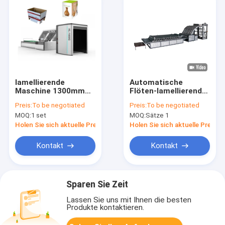
lamellierende
Automatische
Maschine 1300mm
Flöten-lamellierende
Max Feeding Size der
Maschine PLC halb
Preis:
To be negotiated
Preis:
To be negotiated
Pappe12kwcorrugated
für Wellpappe
MOQ:
1 set
MOQ:
Sätze 1
Holen Sie sich aktuelle Preis
Holen Sie sich aktuelle Preis
Kontakt
Kontakt
Sparen Sie Zeit
Lassen Sie uns mit Ihnen die besten
Produkte kontaktieren.