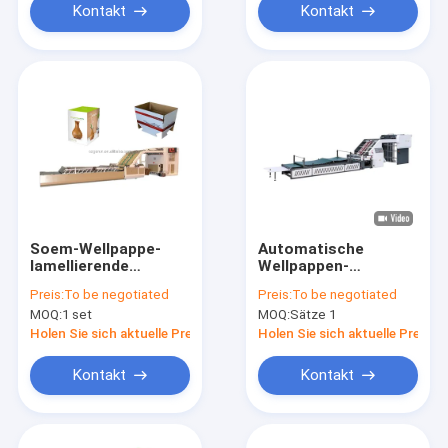
Kontakt
Kontakt
Soem-Wellpappe-
Automatische
lamellierende
Wellpappen-
Maschinen-
lamellierende
Preis:
To be negotiated
Preis:
To be negotiated
Höchstgeschwindigkeit
Maschine für die
MOQ:
1 set
MOQ:
Sätze 1
100pcs/Min
Papierverpackenkasten-
Herstellung
Holen Sie sich aktuelle Preis
Holen Sie sich aktuelle Preis
Kontakt
Kontakt