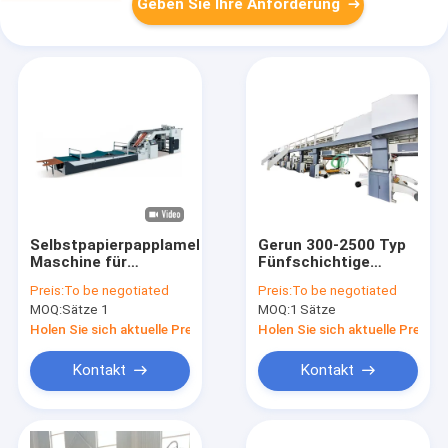
Geben Sie Ihre Anforderung
Selbstpapierpapplamellierende
Gerun 300-2500 Typ
Maschine für
Fünfschichtige
gewölbten Kasten
Hochgeschwindigkeits-
Preis:
To be negotiated
Preis:
To be negotiated
Wellpappe-
MOQ:
Sätze 1
MOQ:
1 Sätze
Produktionslinie
Holen Sie sich aktuelle Preis
Holen Sie sich aktuelle Preis
Kontakt
Kontakt