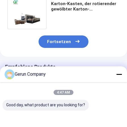
Karton-Kasten, der rotierender
gewölbter Karton-
stempelschneidene Maschine
25 Tonne druckt
Fortsetzen
Empfohlene Produkte
Gerun Company
4:47 AM
Good day, what product are you looking for?
MY1500
MY1080
MYQ1500SA
Automatische
Automatische
Hochgeschwin