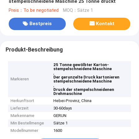
stempelschneidene Maschine 25 Tonne druckt
Preis：To be negotiated
MOQ：Sätze 1
Bestpreis
Kontakt
Produkt-Beschreibung
25 Tonne gewölbter Karton-
stempelschneidene Maschine
,
Der gerunzelte Druck kartonieren
Markieren
stempelschneidene Maschine
,
Druck der stempelschneidenen
Drehmaschine
Herkunftsort
Hebei-Provinz, China
Lieferzeit
30-60days
Markenname
GERUN
Min Bestellmenge
Sätze 1
Modellnummer
1600