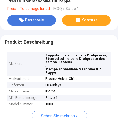
Presse-Drehmaschine für Pappe
Preis：To be negotiated
MOQ：Sätze 1
Bestpreis
Kontakt
Produkt-Beschreibung
,
Pappstempelschneidene Drehpresse
Stempelschneidene Drehpresse des
Karton-Kastens
Markieren
,
stempelschneidene Maschine für
Pappe
Herkunftsort
Provinz Hebei, China
Lieferzeit
30-60days
Markenname
IPACK
Min Bestellmenge
Sätze 1
Modellnummer
1300
Sehen Sie mehr an