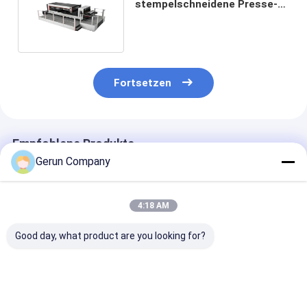
stempelschneidene Presse-
Drehmaschine für Pappe
Fortsetzen
Empfohlene Produkte
Gerun Company
4:18 AM
Good day, what product are you looking for?
MY1500
MY1080
MYQ1500SA
Automatische
Automatische
Hochgeschwin
Hochgeschwindigkeits-
Walzkartonschneidmaschine
für das präzis