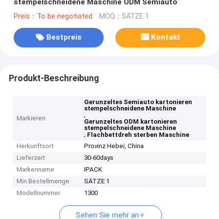
stempelschneidene Maschine ODM Semiauto
Preis：To be negotiated
MOQ：SÄTZE 1
Bestpreis
Kontakt
Produkt-Beschreibung
Gerunzeltes Semiauto kartonieren
stempelschneidene Maschine
,
Markieren
Gerunzeltes ODM kartonieren
stempelschneidene Maschine
,
Flachbettdreh sterben Maschine
Herkunftsort
Provinz Hebei, China
Lieferzeit
30-60days
Markenname
IPACK
Min Bestellmenge
SÄTZE 1
Modellnummer
1300
Sehen Sie mehr an