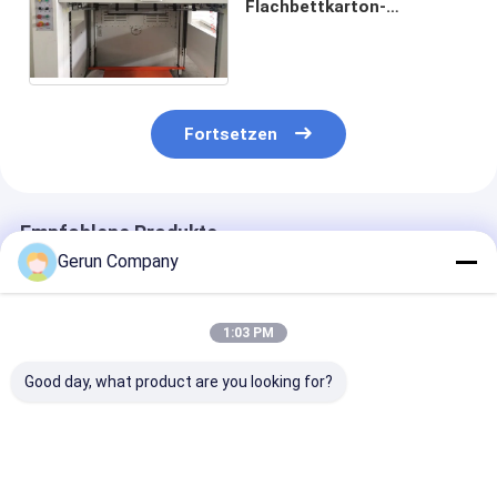
Flachbettkarton-
stempelschneidene
Maschine ODM Semiauto
Fortsetzen
Empfohlene Produkte
Gerun Company
1:03 PM
Good day, what product are you looking for?
MY1500
MY1080
MYQ1500SA
Automatische
Automatische
Hochgeschwin
Hochgeschwindigkeits-
Walzkartonschneidmaschine
für das präzis