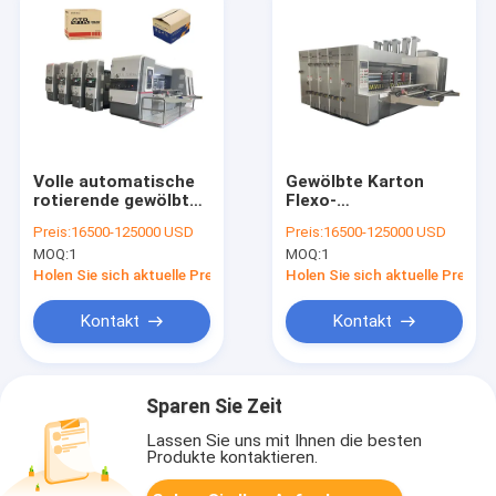
Volle automatische
Gewölbte Karton
rotierende gewölbte
Flexo-
Flexo-
Druckmaschine/Hochgesc
Preis:
16500-125000 USD
Preis:
16500-125000 USD
Druckmaschinen-
MOQ:
1
MOQ:
1
Kasten-Herstellung
Holen Sie sich aktuelle Preis
Holen Sie sich aktuelle Preis
Kontakt
Kontakt
Sparen Sie Zeit
Lassen Sie uns mit Ihnen die besten
Produkte kontaktieren.