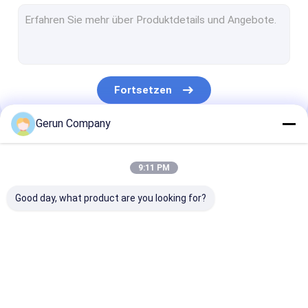
Gewölbte Karton-Ordner Gluer-Maschine
Nähende Maschine des Karton-Kastens
Flexo-Ordner Gluer
Fortsetzen
Automatischer Ordner Gluer-Hefter
Gerun Company
Dünner Blatt-Slitter-Punktezähler
Unsere Kategorien
Kartonkastenumreifungsmaschine
9:11 PM
Gewölbte Dreh-Slotter-Maschine
Good day, what product are you looking for?
Mechanische Verbrauchsmaterialien
Gewölbte Karton
lamellierende
stempelschnei
Flexo-
Maschine der Flöte
Maschine des
Druckmaschine
gewölbten Kar