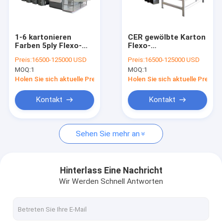
Über uns
Fabrik-Ausflug
1-6 kartonieren
CER gewölbte Karton
Farben 5ply Flexo-
Flexo-
Qualitätskontrolle
Druckmaschine 2000-
Druckmaschinen-
Preis:
16500-125000 USD
Preis:
16500-125000 USD
3100mm
Pizza-Kasten-
MOQ:
1
MOQ:
1
Pappherstellung
Kontakt US
Holen Sie sich aktuelle Preis
Holen Sie sich aktuelle Preis
Fordern Sie ein Zitat
Kontakt
Kontakt
Sehen Sie mehr an
Gewölbte Karton Flexo-Druckmaschine
lamellierende Maschine der Flöte
Hinterlass Eine Nachricht
Wir Werden Schnell Antworten
stempelschneidene Maschine des gewölbten Kartons
Wellpappen-Fertigungsstraße