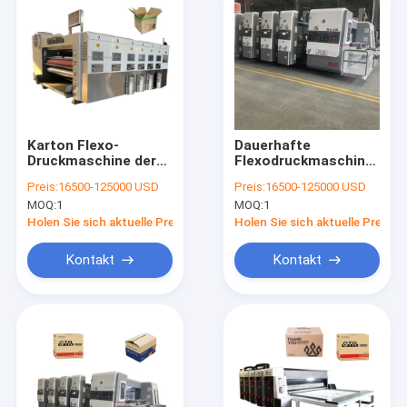
Karton Flexo-
Dauerhafte
Druckmaschine der
Flexodruckmaschine
hohen Präzisions-
aus Wellkarton Φ300-
Preis:
16500-125000 USD
Preis:
16500-125000 USD
G6.3 mit
Φ530mm Druckplatte
MOQ:
1
MOQ:
1
Druckzylinder-Härte
Zylinder
Hrc 50-55
Durchmesser
Holen Sie sich aktuelle Preis
Holen Sie sich aktuelle Preis
Kontakt
Kontakt
Haus
Produkte
VR Show