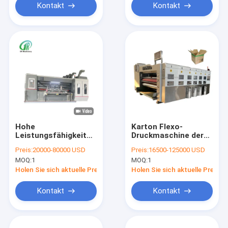
Kontakt
Kontakt
Hohe
Karton Flexo-
Leistungsfähigkeits-
Druckmaschine der
gewölbte Karton
Pappe3ply gewölbte
Preis:
20000-80000 USD
Preis:
16500-125000 USD
Flexo-Druckmaschine
mit ±0.1mm, das
MOQ:
1
MOQ:
1
Genauigkeit druckt
Holen Sie sich aktuelle Preis
Holen Sie sich aktuelle Preis
Kontakt
Kontakt