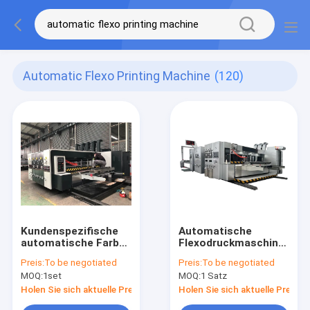
Automatic Flexo Printing Machine
(120)
Kundenspezifische
Automatische
automatische Farbe
Flexodruckmaschine
der Flexo-
mit Schlitten- und
Preis:
To be negotiated
Preis:
To be negotiated
Druckmaschinen-vier
Druckdruckmaschine
MOQ:
1set
MOQ:
1 Satz
mit Stanze
2800 für Karton
Holen Sie sich aktuelle Preis
Holen Sie sich aktuelle Preis