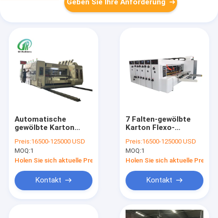
Geben Sie Ihre Anforderung
Automatische
7 Falten-gewölbte
gewölbte Karton
Karton Flexo-
Flexo-
Druckmaschine
Preis:
16500-125000 USD
Preis:
16500-125000 USD
Druckhochgeschwindigkeitsmaschine
Slotter
MOQ:
1
MOQ:
1
Holen Sie sich aktuelle Preis
Holen Sie sich aktuelle Preis
Kontakt
Kontakt