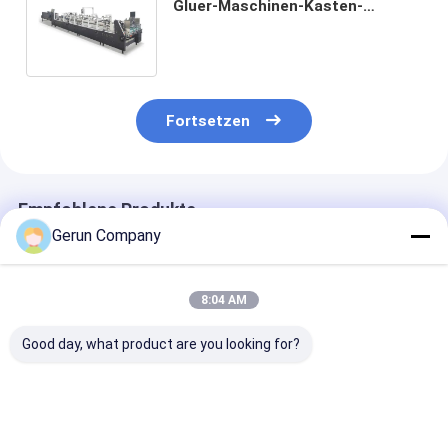
Gluer-Maschinen-Kasten-
Hochgeschwindigkeitsfalte und
kleben Maschine
Fortsetzen
Empfohlene Produkte
Gerun Company
8:04 AM
Good day, what product are you looking for?
TS-100-2
TS-100-2
TZ-200 Vierkö
Automatische
Automatische
Dreiblatt-
Maschine zur
Papierrohrmaschine
automatische