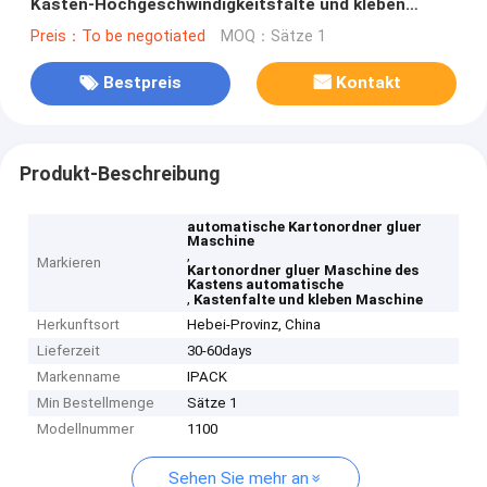
Kasten-Hochgeschwindigkeitsfalte und kleben
Maschine
Preis：To be negotiated
MOQ：Sätze 1
Bestpreis
Kontakt
Produkt-Beschreibung
automatische Kartonordner gluer
Maschine
,
Markieren
Kartonordner gluer Maschine des
Kastens automatische
,
Kastenfalte und kleben Maschine
Herkunftsort
Hebei-Provinz, China
Lieferzeit
30-60days
Markenname
IPACK
Min Bestellmenge
Sätze 1
Modellnummer
1100
Sehen Sie mehr an