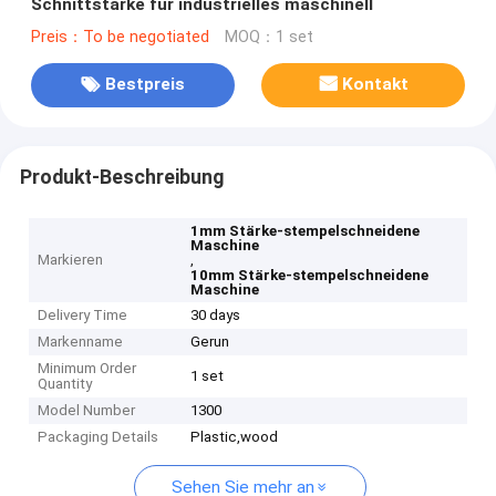
Schnittstärke für industrielles maschinell
Preis：To be negotiated
MOQ：1 set
Bestpreis
Kontakt
Produkt-Beschreibung
1mm Stärke-stempelschneidene
Maschine
Markieren
,
10mm Stärke-stempelschneidene
Maschine
Delivery Time
30 days
Markenname
Gerun
Minimum Order
1 set
Quantity
Model Number
1300
Packaging Details
Plastic,wood
Sehen Sie mehr an