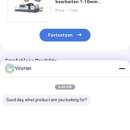
bearbeiten 1-10mm
Schnittstärke für industrielles
Price： 1 set
maschinell
Fortsetzen
Empfohlene Produkte
VitoHan
6:45 PM
Good day, what product are you looking for?
MY1500
MY1080
MYQ1500SA
Automatische
Automatische
Hochgeschwin
Hochgeschwindigkeits-
Walzkartonschneidmaschine
für das präzis