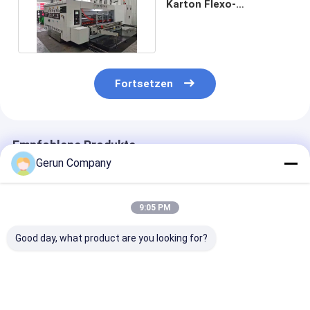
Karton Flexo-
Druckmaschinen-
Drucker Slotter
Fortsetzen
Empfohlene Produkte
Gerun Company
9:05 PM
Good day, what product are you looking for?
Automatische Flexo-
Automatische
GYM-920
Druckmaschine mit
Wellpappe
Automatische 
130 m/min-
Flexodruckmaschine
Kante-Fütteru