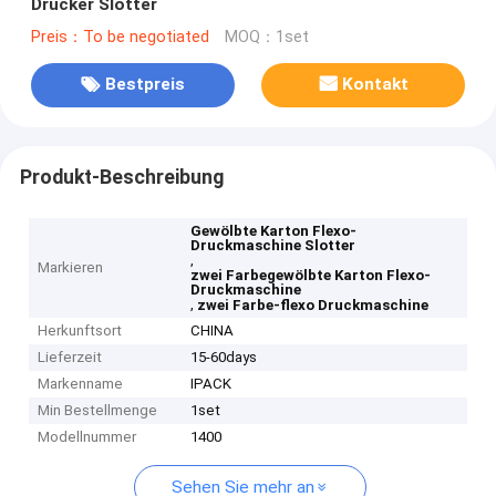
Drucker Slotter
Preis：To be negotiated
MOQ：1set
Bestpreis
Kontakt
Produkt-Beschreibung
Gewölbte Karton Flexo-
Druckmaschine Slotter
,
Markieren
zwei Farbegewölbte Karton Flexo-
Druckmaschine
,
zwei Farbe-flexo Druckmaschine
Herkunftsort
CHINA
Lieferzeit
15-60days
Markenname
IPACK
Min Bestellmenge
1set
Modellnummer
1400
Sehen Sie mehr an