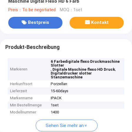
Maschine Digital Flexo HD 6 Farb
Preis：To be negotiated
MOQ：1set
Bestpreis
Kontakt
Produkt-Beschreibung
6 Farbedigitale flexo Druckmaschine
Slotter
Markieren
,
,
Digitale Maschine flexo HD Druck
Digitaldrucker slotter
Stanzemaschine
Herkunftsort
Porzellan
Lieferzeit
15-60days
Markenname
IPACK
Min Bestellmenge
1set
Modellnummer
1400
Sehen Sie mehr an