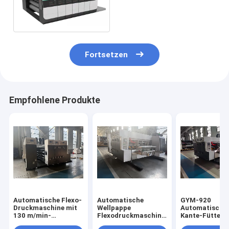
Cutter-Maschine Digital
Flexo HD 6 Farb
Fortsetzen
Empfohlene Produkte
Automatische Flexo-
Automatische
GYM-920
Druckmaschine mit
Wellpappe
Automatische 
130 m/min-
Flexodruckmaschine
Kante-Fütteru
Geschwindigkeit für
mit 130 Stück/min
Flexo-Druck-