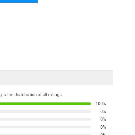
 is the distribution of all ratings
100%
0%
0%
0%
0%