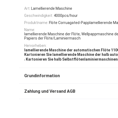
Art:
Lamellierende Maschine
Geschwindigkeit:
4000pcs/hour
Produktname:
Flöte Corruagated-Papplamellierende M
Name:
lamellierende Maschine der Flöte, Wellpappmaschine d
Papiers der Flöte/Laminiermasch
Hervorheben:
lamellierende Maschine der automatischen Flöte 110
Kartonieren Sie lamellierende Maschine der halb aut
,
Kartonieren Sie halb Selbstflötenlaminiermaschine
Grundinformation
Zahlung und Versand AGB