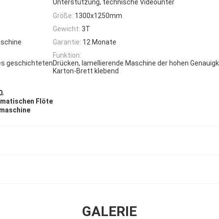
Unterstützung, technische Videounter
Größe:
1300x1250mm
Gewicht:
3T
aschine
Garantie:
12 Monate
Funktion:
es geschichteten
Drücken, lamellierende Maschine der hohen Genauigk
Karton-Brett klebend
,
0
omatischen Flöte
nmaschine
GALERIE