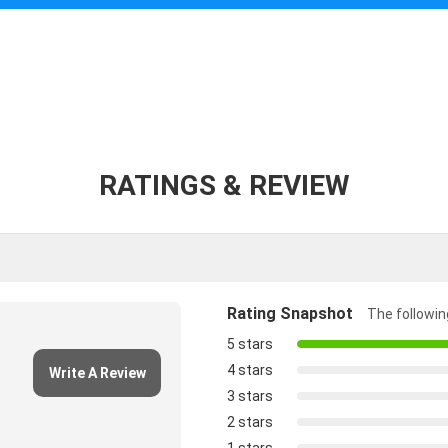
RATINGS & REVIEW
Rating Snapshot
The following
5 stars
4 stars
Write A Review
3 stars
2 stars
1 stars