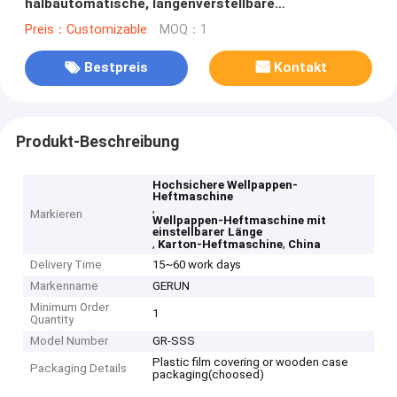
halbautomatische, längenverstellbare
Hochgeschwindigkeitsmaschine
Preis：Customizable
MOQ：1
Bestpreis
Kontakt
Produkt-Beschreibung
Hochsichere Wellpappen-
Heftmaschine
,
Markieren
Wellpappen-Heftmaschine mit
einstellbarer Länge
,
,
Karton-Heftmaschine
China
Delivery Time
15~60 work days
Markenname
GERUN
Minimum Order
1
Quantity
Model Number
GR-SSS
Plastic film covering or wooden case
Packaging Details
packaging(choosed)