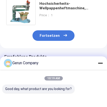
Hochsicherheits-
Wellpappenheftmaschine,
halbautomatische,
Price： 1
längenverstellbare
Hochgeschwindigkeitsmaschine
Fortsetzen
Empfohlene Produkte
Gerun Company
10:19 AM
Good day, what product are you looking for?
Hochgeschwindigkeits-
Hochgeschwindigkeitsmaschine
High-Durabilit