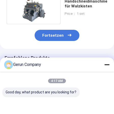
Handschneidmaschine
für Walzkisten
Price： 1 set
Fortsetzen
Empfohlene Produkte
Gerun Company
4:17 AM
Good day, what product are you looking for?
MY1500
MY1080
MYQ1500SA
Automatische
Automatische
Hochgeschwin