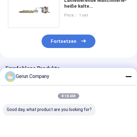
Lamellierende Maschinerie-
heiße kalte
Laminiermaschinen-
Price： 1 set
Maschine
Fortsetzen
Empfohlene Produkte
Gerun Company
8:18 AM
Good day, what product are you looking for?
Arbeitsgeschwindigkeit
Minimale
Oberflächenpa
0 bis 5500 Bogen pro
Laminiergröße 400 x
250 bis 450 