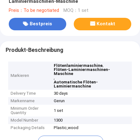
Laminiermaschinen-Maschine
Preis：To be negotiated
MOQ：1 set
Bestpreis
Kontakt
Produkt-Beschreibung
,
Flötenlaminiermaschine
Flöten-Laminiermaschinen-
Maschine
Markieren
,
Automatische Flöten-
Laminiermaschine
Delivery Time
30 days
Markenname
Gerun
Minimum Order
1 set
Quantity
Model Number
1300
Packaging Details
Plastic,wood